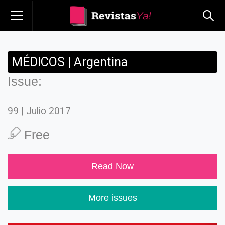
MÉDICOS | Argentina
Issue:
99 | Julio 2017
Free
Read Now
More issues