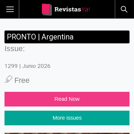
PRONTO | Argentina
Issue:
1299 | Junio 2026
Free
Read Now
More issues