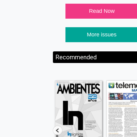
Read Now
More issues
Recommended