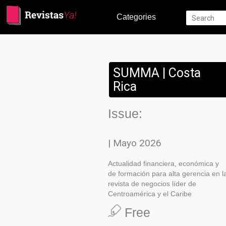
Categories
SUMMA | Costa
Rica
Issue:
| Mayo 2026
Actualidad financiera, económica y
de formación para alta gerencia en l
revista de negocios líder de
Centroamérica y el Caribe
Free