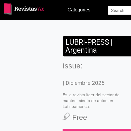
Categories
LUBRI-PRESS |
Argentina
Issue:
| Diciembre 2025
Es la revista líder del sector de
mantenimiento de autos en
Latinoamérica.
Free