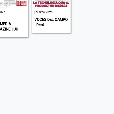
unio
| Marzo 2026
Mayo | Mayo
2024
VOCES DEL CAMPO
EMEDIA
EJECUTIVOS |
| Perú
ZINE | UK
Paraguay