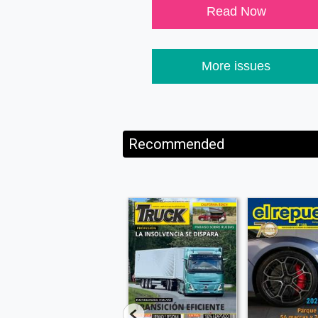
Read Now
More issues
Recommended