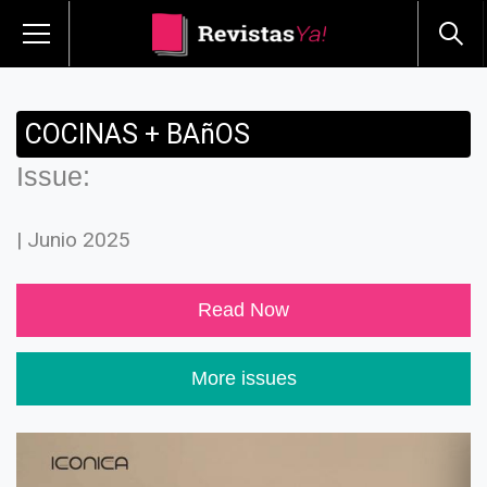
COCINAS + BAñOS
Issue:
| Junio 2025
Read Now
More issues