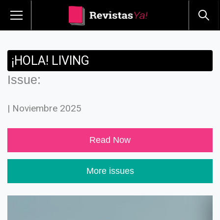
¡HOLA! LIVING
Issue:
| Noviembre 2025
Read Now
More issues