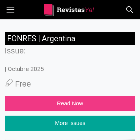
FONRES | Argentina
Issue:
| Octubre 2025
Free
Read Now
More issues