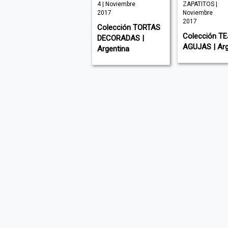
| Agosto 2018
4 | Noviembre
ZAPATITOS |
2017
Noviembre
Colección
2017
Colección TORTAS
PANADERÍA Y
Colección TE
DECORADAS |
PASTELERÍA |
AGUJAS | Arg
Argentina
Argentina