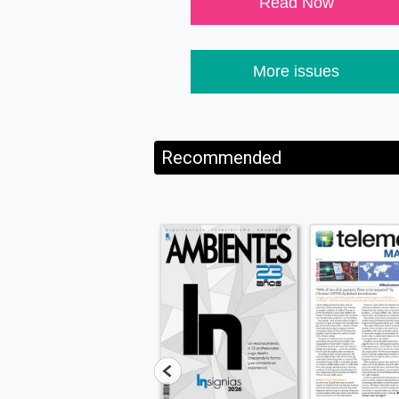
Read Now
More issues
Recommended