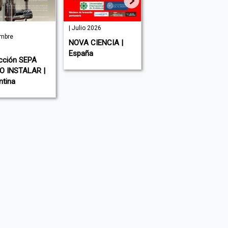
| Julio 2026
| Mayo 2026
Nº
Ag
NOVA CIENCIA |
RSALUD | Argentina
C
España
 SEPA
TALAR |