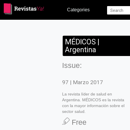
Categories
MÉDICOS |
Argentina
Issue:
97 | Marzo 2017
La revista líder de salud en
Argentina. MÉDICOS es la revista
con la mayor información sobre el
sector salud.
Free