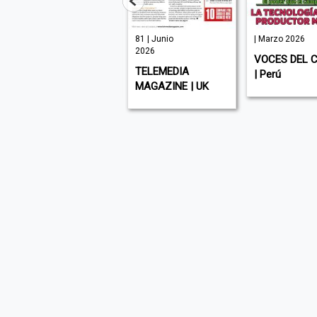
Enero 2026
81 | Junio
| Marzo 2026
2026
MBIENTES |
VOCES DEL CAMP
TELEMEDIA
éxico
| Perú
MAGAZINE | UK