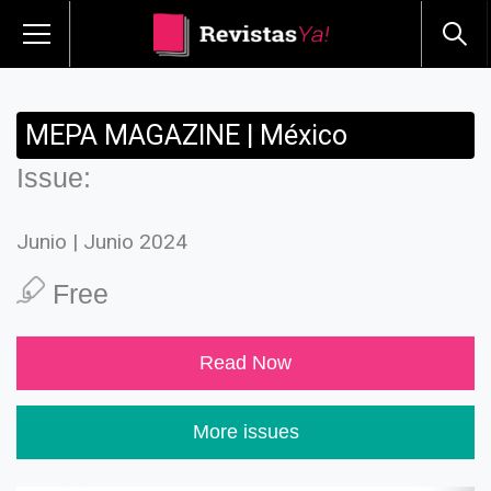
MEPA MAGAZINE | México
Issue:
Junio | Junio 2024
Free
Read Now
More issues