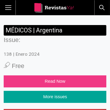
MÉDICOS | Argentina
Issue:
138 | Enero 2024
Free
Read Now
More issues