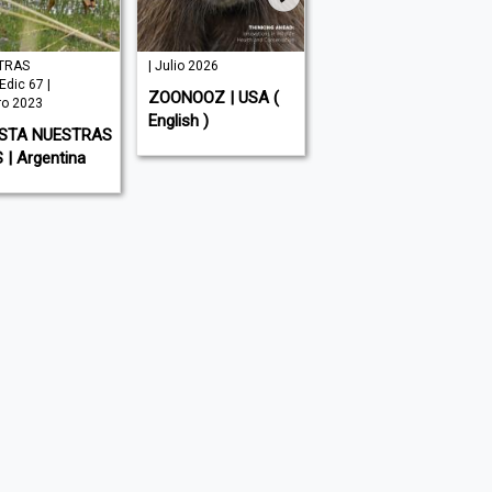
TRAS
| Julio 2026
| Junio 2026
Edic 67 |
ZOONOOZ | USA (
KEEPIN´ IT WILD! |
ro 2023
English )
USA ( English )
ISTA NUESTRAS
 | Argentina