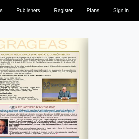
s
Publishers
Register
Plans
Sign in