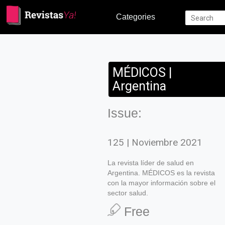
Categories
MÉDICOS |
Argentina
Issue:
125 | Noviembre 2021
La revista líder de salud en
Argentina. MÉDICOS es la revista
con la mayor información sobre el
sector salud.
Free