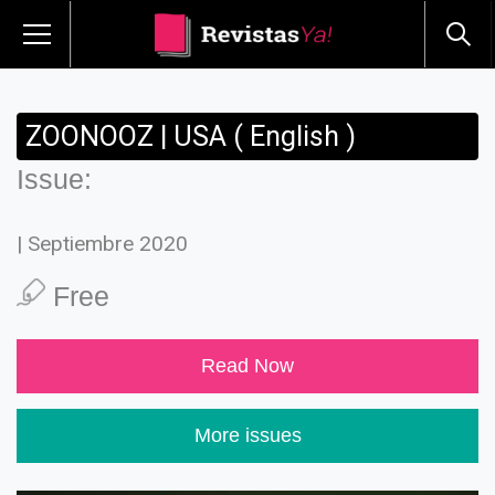
ZOONOOZ | USA ( English )
Issue:
| Septiembre 2020
Free
Read Now
More issues