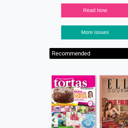
Read Now
More issues
Recommended