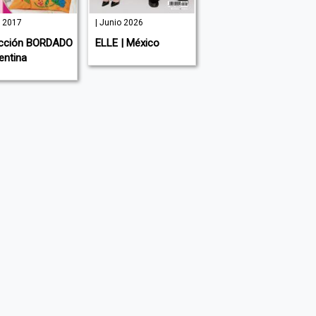
o 2017
| Junio 2026
27 | Diciembre
2018
cción BORDADO
ELLE | México
COCINA PARA
entina
CELIACOS |
Argentina