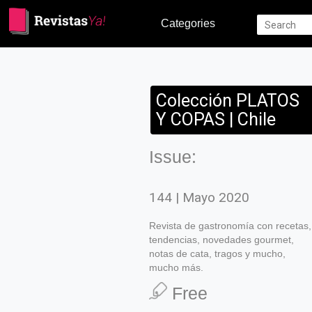
Categories
Colección PLATOS
Y COPAS | Chile
Issue:
144 | Mayo 2020
Revista de gastronomía con recetas,
tendencias, novedades gourmet,
notas de cata, tragos y mucho,
mucho más.
Free