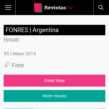
FONRES | Argentina
Issue:
95 | Mayo 2019
Free
Read Now
More issues